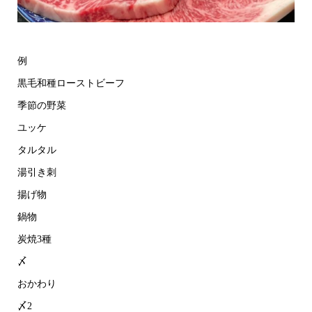
例
黒毛和種ローストビーフ
季節の野菜
ユッケ
タルタル
湯引き刺
揚げ物
鍋物
炭焼3種
〆
おかわり
〆2